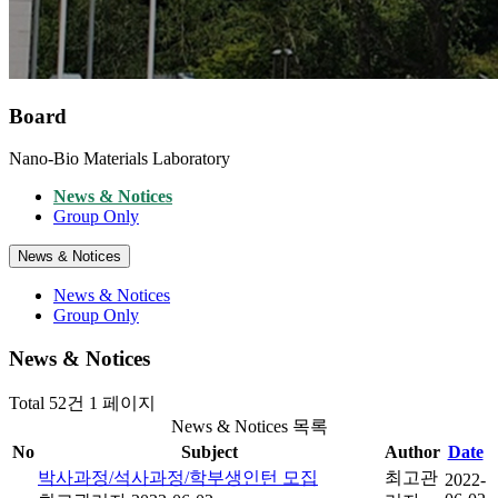
Board
Nano-Bio Materials Laboratory
News & Notices
Group Only
News & Notices
News & Notices
Group Only
News & Notices
Total 52건
1 페이지
News & Notices 목록
No
Subject
Author
Date
박사과정/석사과정/학부생인턴 모집
최고관
2022-