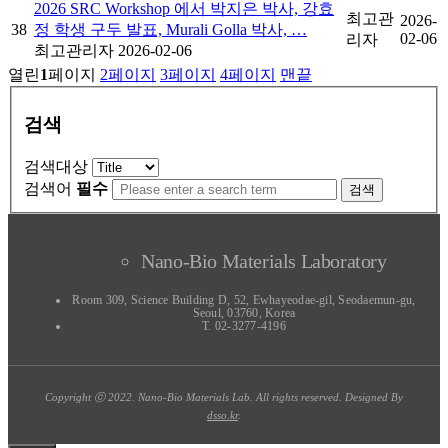
2026 SRC Workshop 에서 박지은 박사, 강효
최고관
2026-
38
정 학생 구두 발표, Murali Golla 박사, …
02-06
리자
최고관리자
2026-02-06
열린
1
페이지
2
페이지
3
페이지
4
페이지
맨끝
검색
검색대상
검색어
필수
검색
Nano-Bio Materials Laboratory
Room 309, Science Building D, 52, Ewhayeodae-gil, Seodaemun-gu,
Seoul, 03760, Korea
T. 02-3277-4196
Copyright ⓒ 2022. Nano-Bio Materials Lab. All rights reserved. Designed By
dsso.kr
.