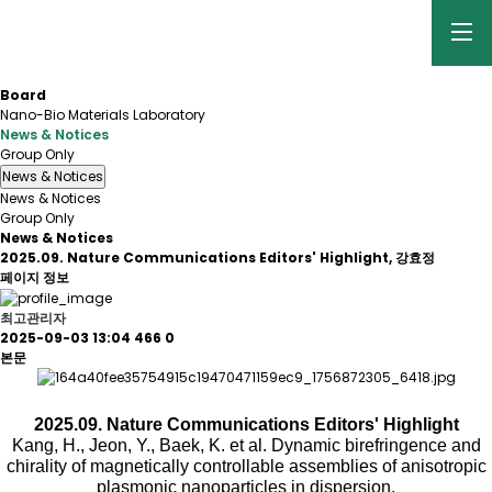
Board
Nano-Bio Materials Laboratory
News & Notices
Group Only
News & Notices
News & Notices
Group Only
News & Notices
2025.09. Nature Communications Editors' Highlight, 강효정
페이지 정보
최고관리자
2025-09-03 13:04
466
0
본문
2025.09. Nature Communications Editors' Highlight
Kang, H., Jeon, Y., Baek, K. et al. Dynamic birefringence and
chirality of magnetically controllable assemblies of anisotropic
plasmonic nanoparticles in dispersion.