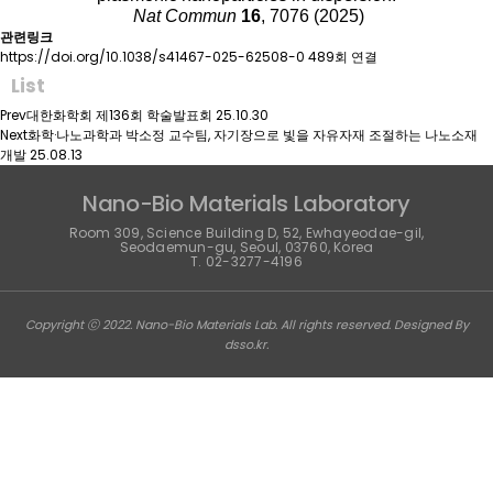
Nat Commun
16
, 7076 (2025)
관련링크
https://doi.org/10.1038/s41467-025-62508-0
489회 연결
List
Prev
대한화학회 제136회 학술발표회
25.10.30
Next
화학·나노과학과 박소정 교수팀, 자기장으로 빛을 자유자재 조절하는 나노소재
개발
25.08.13
Nano-Bio Materials Laboratory
Room 309, Science Building D, 52, Ewhayeodae-gil,
Seodaemun-gu, Seoul, 03760, Korea
T. 02-3277-4196
Copyright ⓒ 2022. Nano-Bio Materials Lab. All rights reserved. Designed By
dsso.kr
.