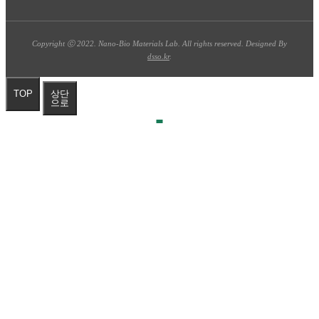
Copyright ⓒ 2022. Nano-Bio Materials Lab. All rights reserved. Designed By
dsso.kr
.
TOP
상단
으로